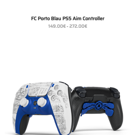
FC Porto Blau PS5 Aim Controller
Preisspanne:
149.00
€
272.00
€
–
149.00€
bis
272.00€