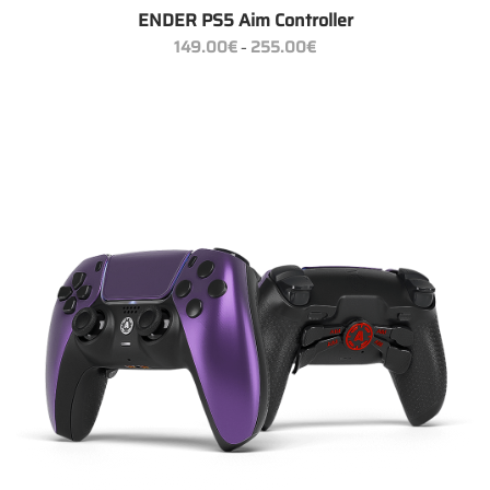
ENDER PS5 Aim Controller
Preisspanne:
149.00
€
255.00
€
–
149.00€
bis
255.00€