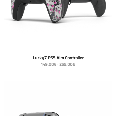
Lucky7 PS5 Aim Controller
Preisspanne:
149.00
€
255.00
€
–
149.00€
bis
255.00€