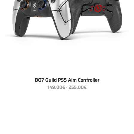
BO7 Guild PS5 Aim Controller
Preisspanne:
149.00
€
255.00
€
–
149.00€
bis
255.00€