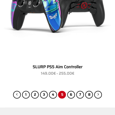
SLURP PS5 Aim Controller
Preisspanne:
149.00
€
255.00
€
–
149.00€
bis
255.00€
1
2
3
4
5
6
7
8