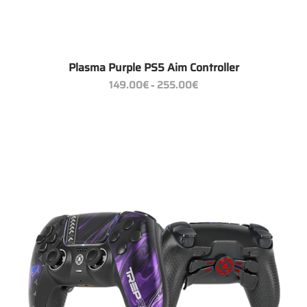
Plasma Purple PS5 Aim Controller
Preisspanne:
149.00
€
255.00
€
–
149.00€
bis
255.00€