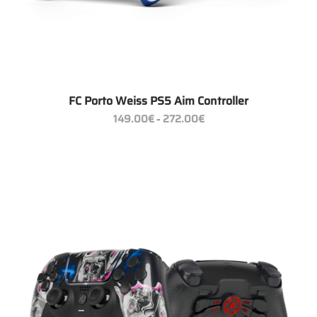
FC Porto Weiss PS5 Aim Controller
Preisspanne:
149.00
€
272.00
€
–
149.00€
bis
272.00€