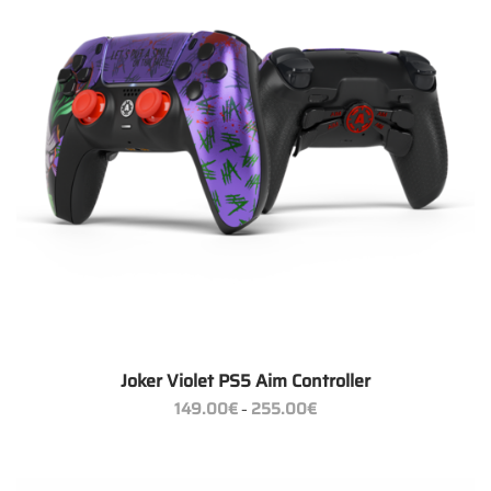
Joker Violet PS5 Aim Controller
Preisspanne:
149.00
€
255.00
€
–
149.00€
bis
255.00€