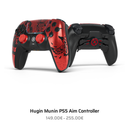
Hugin Munin PS5 Aim Controller
Preisspanne:
149.00
€
255.00
€
–
149.00€
bis
255.00€