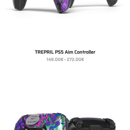
TREPRIL PS5 Aim Controller
Preisspanne:
149.00
€
272.00
€
–
149.00€
bis
272.00€