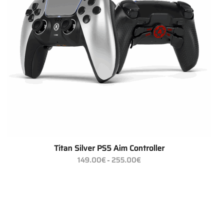
Titan Silver PS5 Aim Controller
Preisspanne:
149.00
€
255.00
€
–
149.00€
bis
255.00€