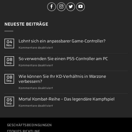
NEUESTE BEITRÄGE
Lohnt sich ein anpassbarer Game-Controller?
04
Nov.
für
Kommentare deaktiviert
Lohnt
sich
So verwenden Sie einen PS5-Controller am PC
08
ein
Sep.
für
Kommentare deaktiviert
anpassbarer
So
Game-
verwenden
Wie können Sie Ihr KD-Verhältnis in Warzone
Controller?
08
Sie
verbessern?
Sep.
einen
für
Kommentare deaktiviert
PS5-
Wie
Controller
können
Mortal Kombat-Reihe – Das legendäre Kampfspiel
am
05
Sie
PC
Sep.
für
Kommentare deaktiviert
Ihr
Mortal
KD-
Kombat-
Verhältnis
Reihe
in
–
GESCHÄFTSBEDINGUNGEN
Warzone
Das
verbessern?
COOKIES RICHTLINE