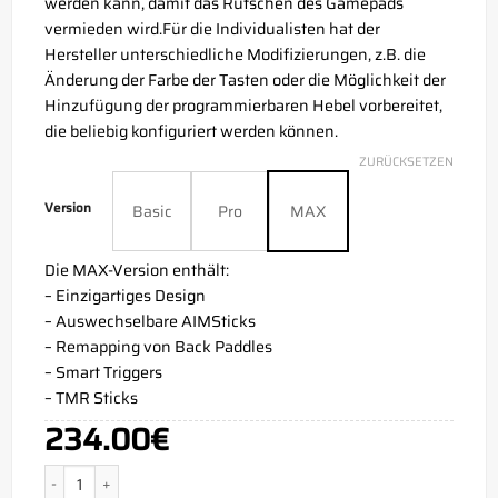
werden kann, damit das Rutschen des Gamepads
vermieden wird.Für die Individualisten hat der
Hersteller unterschiedliche Modifizierungen, z.B. die
Änderung der Farbe der Tasten oder die Möglichkeit der
Hinzufügung der programmierbaren Hebel vorbereitet,
die beliebig konfiguriert werden können.
ZURÜCKSETZEN
Version
Basic
Pro
MAX
Die MAX-Version enthält:
– Einzigartiges Design
– Auswechselbare AIMSticks
– Remapping von Back Paddles
– Smart Triggers
– TMR Sticks
234.00
€
Aim Joker Red Xbox Series X Controller Menge