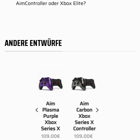
AimController oder Xbox Elite?
ANDERE ENTWÜRFE
Aim
Aim
Aim
Black
Plasma
Carbon
Matt
Purple
Xbox
Xbox
Xbox
Series X
Series X
Series X
Controller
Controller
109.00
€
109.00
€