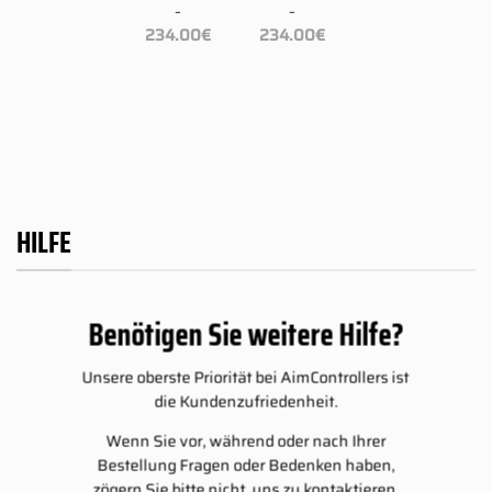
109.00
€
–
–
Preisspanne:
Preisspanne:
234.00
€
234.00
€
–
109.00€
109.00€
isspanne:
Preisspanne:
234.00
€
bis
bis
9.00€
109.00€
234.00€
234.00€
bis
4.00€
234.00€
HILFE
Benötigen Sie weitere Hilfe?
Unsere oberste Priorität bei AimControllers ist
die Kundenzufriedenheit.
Wenn Sie vor, während oder nach Ihrer
Bestellung Fragen oder Bedenken haben,
zögern Sie bitte nicht, uns zu kontaktieren,