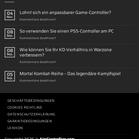
Lohnt sich ein anpassbarer Game-Controller?
04
Nov.
für
Kommentare deaktiviert
Lohnt
sich
So verwenden Sie einen PS5-Controller am PC
08
ein
Sep.
für
Kommentare deaktiviert
anpassbarer
So
Game-
verwenden
Wie können Sie Ihr KD-Verhältnis in Warzone
Controller?
08
Sie
verbessern?
Sep.
einen
für
Kommentare deaktiviert
PS5-
Wie
Controller
können
Mortal Kombat-Reihe – Das legendäre Kampfspiel
am
05
Sie
PC
Sep.
für
Kommentare deaktiviert
Ihr
Mortal
KD-
Kombat-
Verhältnis
Reihe
in
–
GESCHÄFTSBEDINGUNGEN
Warzone
Das
verbessern?
COOKIES RICHTLINE
legendäre
DATENSCHUTZERKLÄRUNG
Kampfspiel
GARANTIEBEDINGUNGEN
LEXIKON