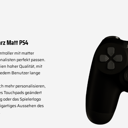
arz Matt PS4
ntroller mit matter
onalisten perfekt passen.
en hoher Qualität, mit
d jedem Benutzer lange
och mehr personalisieren,
des Touchpads geändert
g oder das Spielerlogo
zigartiges Aussehen des
.