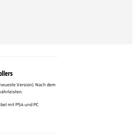
ollers
(neueste Version). Nach dem
währleisten.
bel mit PS4 und PC