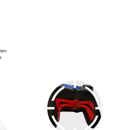
rben
e