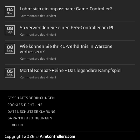
Lohnt sich ein anpassbarer Game-Controller?
04
Nov.
für
Kommentare deaktiviert
Lohnt
sich
So verwenden Sie einen PS5-Controller am PC
08
ein
Sep.
für
Kommentare deaktiviert
anpassbarer
So
Game-
verwenden
Wie können Sie Ihr KD-Verhältnis in Warzone
Controller?
08
Sie
verbessern?
Sep.
einen
für
Kommentare deaktiviert
PS5-
Wie
Controller
können
Mortal Kombat-Reihe – Das legendäre Kampfspiel
am
05
Sie
PC
Sep.
für
Kommentare deaktiviert
Ihr
Mortal
KD-
Kombat-
Verhältnis
Reihe
in
–
GESCHÄFTSBEDINGUNGEN
Warzone
Das
verbessern?
COOKIES RICHTLINE
legendäre
DATENSCHUTZERKLÄRUNG
Kampfspiel
GARANTIEBEDINGUNGEN
LEXIKON
Copyright 2026 ©
AimControllers.com