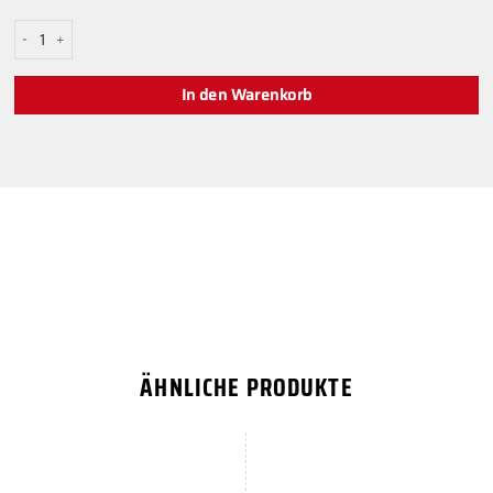
Roter Aimstick von XONE in Mittelgröße Menge
In den Warenkorb
ÄHNLICHE PRODUKTE