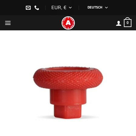
Zum
EUR, €
DEUTSCH
Inhalt
springen
0