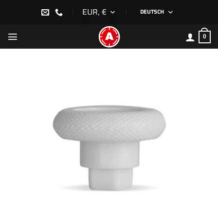
Zum
EUR, €
DEUTSCH
Inhalt
springen
0