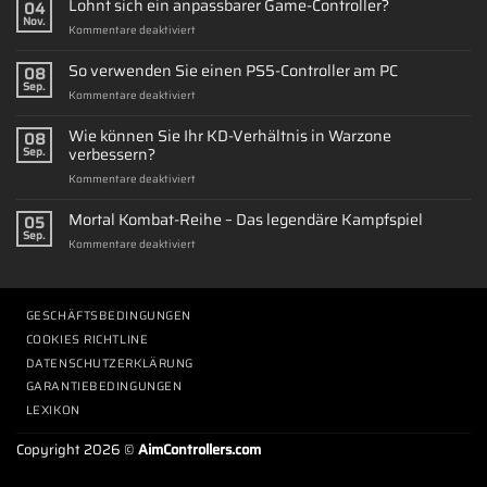
Lohnt sich ein anpassbarer Game-Controller?
04
Nov.
für
Kommentare deaktiviert
Lohnt
sich
So verwenden Sie einen PS5-Controller am PC
08
ein
Sep.
für
Kommentare deaktiviert
anpassbarer
So
Game-
verwenden
Wie können Sie Ihr KD-Verhältnis in Warzone
Controller?
08
Sie
verbessern?
Sep.
einen
für
Kommentare deaktiviert
PS5-
Wie
Controller
können
Mortal Kombat-Reihe – Das legendäre Kampfspiel
am
05
Sie
PC
Sep.
für
Kommentare deaktiviert
Ihr
Mortal
KD-
Kombat-
Verhältnis
Reihe
in
–
GESCHÄFTSBEDINGUNGEN
Warzone
Das
verbessern?
COOKIES RICHTLINE
legendäre
DATENSCHUTZERKLÄRUNG
Kampfspiel
GARANTIEBEDINGUNGEN
LEXIKON
Copyright 2026 ©
AimControllers.com