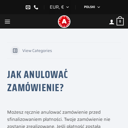
Przewiń
EUR, €
POLSKI
do
zawartości
0
View Categories
JAK ANULOWAĆ
ZAMÓWIENIE?
Możesz ręcznie anulować zamówienie przed
sfinalizowaniem płatności. Twoje zamówienie nie
zostanie zrealizowane. Jeśli płatność została