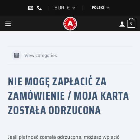
Przewiń
EUR, €
POLSKI
do
zawartości
0
View Categories
NIE MOGĘ ZAPŁACIĆ ZA
ZAMÓWIENIE / MOJA KARTA
ZOSTAŁA ODRZUCONA
Jeśli płatność została odrzucona, możesz wpłacić