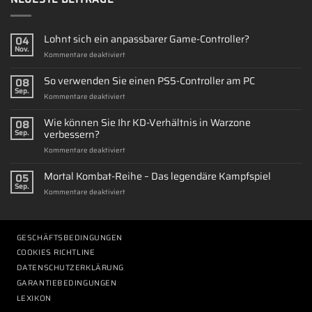
Lohnt sich ein anpassbarer Game-Controller?
04
Nov.
für
Kommentare deaktiviert
Lohnt
sich
So verwenden Sie einen PS5-Controller am PC
08
ein
Sep.
für
Kommentare deaktiviert
anpassbarer
So
Game-
verwenden
Wie können Sie Ihr KD-Verhältnis in Warzone
Controller?
08
Sie
verbessern?
Sep.
einen
für
Kommentare deaktiviert
PS5-
Wie
Controller
können
Mortal Kombat-Reihe – Das legendäre Kampfspiel
am
05
Sie
PC
Sep.
für
Kommentare deaktiviert
Ihr
Mortal
KD-
Kombat-
Verhältnis
Reihe
in
–
GESCHÄFTSBEDINGUNGEN
Warzone
Das
verbessern?
COOKIES RICHTLINE
legendäre
DATENSCHUTZERKLÄRUNG
Kampfspiel
GARANTIEBEDINGUNGEN
LEXIKON