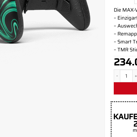
Die MAX-V
– Einzigar
– Auswech
– Remapp
– Smart T
– TMR Sti
234.
Aim Causti
KAUFE
m