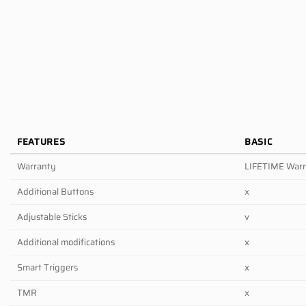
FEATURES
BASIC
Warranty
LIFETIME War
Additional Buttons
x
Adjustable Sticks
v
Additional modifications
x
Smart Triggers
x
TMR
x