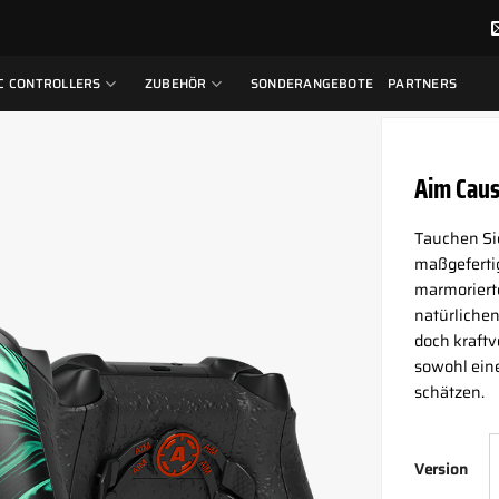
C CONTROLLERS
ZUBEHÖR
SONDERANGEBOTE
PARTNERS
Aim Caus
Tauchen Sie
maßgefertig
marmorierte
natürlichen
doch kraftv
sowohl eine
schätzen.
Version