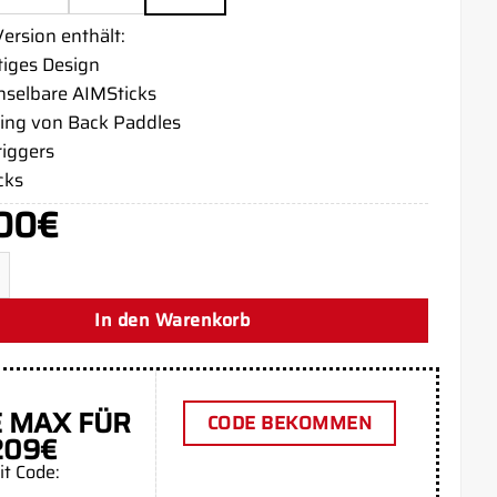
ersion enthält:
tiges Design
selbare AIMSticks
ing von Back Paddles
riggers
cks
00
€
c Green Xbox Series X Controller Menge
In den Warenkorb
 MAX FÜR
CODE BEKOMMEN
209€
it Code: