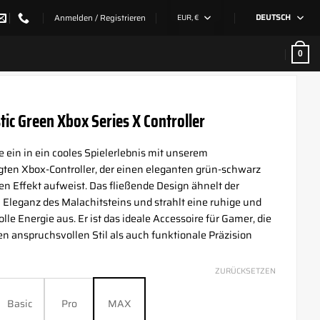
Anmelden / Registrieren
EUR, €
DEUTSCH
0
tic Green Xbox Series X Controller
 ein in ein cooles Spielerlebnis mit unserem
ten Xbox-Controller, der einen eleganten grün-schwarz
n Effekt aufweist. Das fließende Design ähnelt der
 Eleganz des Malachitsteins und strahlt eine ruhige und
olle Energie aus. Er ist das ideale Accessoire für Gamer, die
n anspruchsvollen Stil als auch funktionale Präzision
ZURÜCKSETZEN
Basic
Pro
MAX