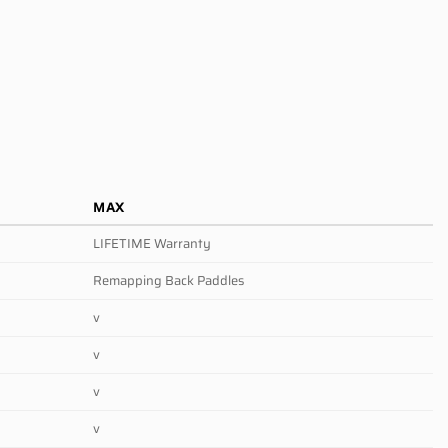
MAX
LIFETIME Warranty
Remapping Back Paddles
v
v
v
v