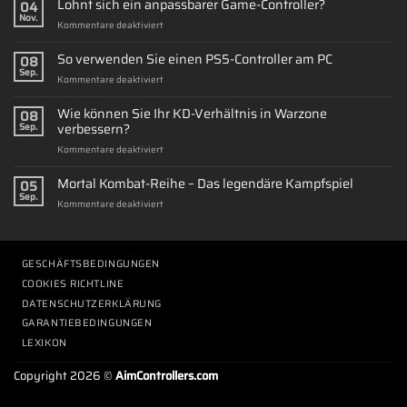
Lohnt sich ein anpassbarer Game-Controller?
04
Nov.
für
Kommentare deaktiviert
Lohnt
sich
So verwenden Sie einen PS5-Controller am PC
08
ein
Sep.
für
Kommentare deaktiviert
anpassbarer
So
Game-
verwenden
Wie können Sie Ihr KD-Verhältnis in Warzone
Controller?
08
Sie
verbessern?
Sep.
einen
für
Kommentare deaktiviert
PS5-
Wie
Controller
können
Mortal Kombat-Reihe – Das legendäre Kampfspiel
am
05
Sie
PC
Sep.
für
Kommentare deaktiviert
Ihr
Mortal
KD-
Kombat-
Verhältnis
Reihe
in
–
GESCHÄFTSBEDINGUNGEN
Warzone
Das
verbessern?
COOKIES RICHTLINE
legendäre
DATENSCHUTZERKLÄRUNG
Kampfspiel
GARANTIEBEDINGUNGEN
LEXIKON
Copyright 2026 ©
AimControllers.com