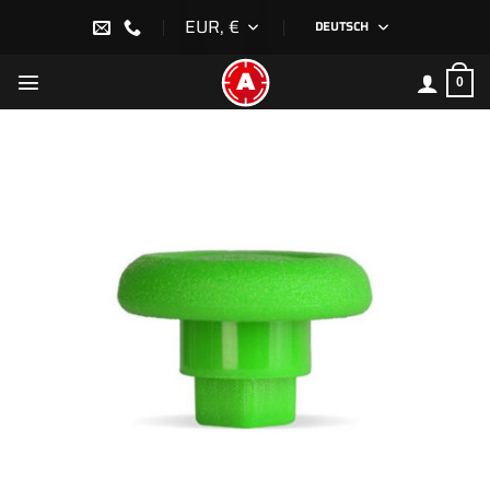
Zum
EUR, €
DEUTSCH
Inhalt
springen
0