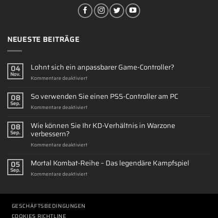
NEUESTE BEITRÄGE
Lohnt sich ein anpassbarer Game-Controller?
04
Nov.
für
Kommentare deaktiviert
Lohnt
sich
So verwenden Sie einen PS5-Controller am PC
08
ein
Sep.
für
Kommentare deaktiviert
anpassbarer
So
Game-
verwenden
Wie können Sie Ihr KD-Verhältnis in Warzone
Controller?
08
Sie
verbessern?
Sep.
einen
für
Kommentare deaktiviert
PS5-
Wie
Controller
können
Mortal Kombat-Reihe – Das legendäre Kampfspiel
am
05
Sie
PC
Sep.
für
Kommentare deaktiviert
Ihr
Mortal
KD-
Kombat-
Verhältnis
Reihe
in
–
GESCHÄFTSBEDINGUNGEN
Warzone
Das
verbessern?
COOKIES RICHTLINE