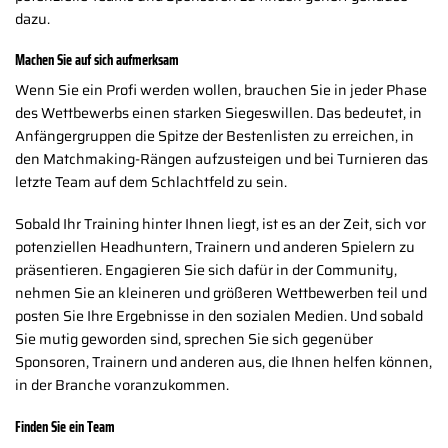
dazu.
Machen Sie auf sich aufmerksam
Wenn Sie ein Profi werden wollen, brauchen Sie in jeder Phase
des Wettbewerbs einen starken Siegeswillen. Das bedeutet, in
Anfängergruppen die Spitze der Bestenlisten zu erreichen, in
den Matchmaking-Rängen aufzusteigen und bei Turnieren das
letzte Team auf dem Schlachtfeld zu sein.
Sobald Ihr Training hinter Ihnen liegt, ist es an der Zeit, sich vor
potenziellen Headhuntern, Trainern und anderen Spielern zu
präsentieren. Engagieren Sie sich dafür in der Community,
nehmen Sie an kleineren und größeren Wettbewerben teil und
posten Sie Ihre Ergebnisse in den sozialen Medien. Und sobald
Sie mutig geworden sind, sprechen Sie sich gegenüber
Sponsoren, Trainern und anderen aus, die Ihnen helfen können,
in der Branche voranzukommen.
Finden Sie ein Team