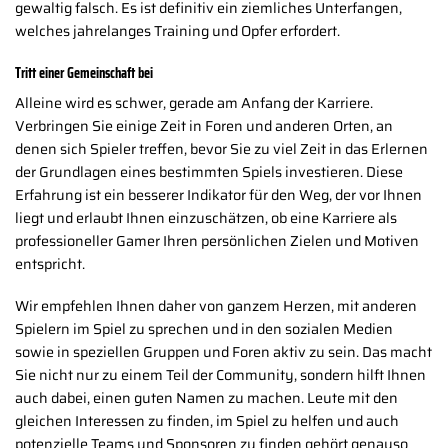
gewaltig falsch. Es ist definitiv ein ziemliches Unterfangen,
welches jahrelanges Training und Opfer erfordert.
Tritt einer Gemeinschaft bei
Alleine wird es schwer, gerade am Anfang der Karriere.
Verbringen Sie einige Zeit in Foren und anderen Orten, an
denen sich Spieler treffen, bevor Sie zu viel Zeit in das Erlernen
der Grundlagen eines bestimmten Spiels investieren. Diese
Erfahrung ist ein besserer Indikator für den Weg, der vor Ihnen
liegt und erlaubt Ihnen einzuschätzen, ob eine Karriere als
professioneller Gamer Ihren persönlichen Zielen und Motiven
entspricht.
Wir empfehlen Ihnen daher von ganzem Herzen, mit anderen
Spielern im Spiel zu sprechen und in den sozialen Medien
sowie in speziellen Gruppen und Foren aktiv zu sein. Das macht
Sie nicht nur zu einem Teil der Community, sondern hilft Ihnen
auch dabei, einen guten Namen zu machen. Leute mit den
gleichen Interessen zu finden, im Spiel zu helfen und auch
potenzielle Teams und Sponsoren zu finden gehört genauso