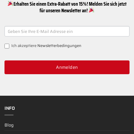
Erhalten Sie einen Extra-Rabatt von 15%! Melden Sie sich jetzt
für unseren Newsletter an!
NEWSLETTER
SIGNUP
Ich akzeptiere
Newsletterbedingungen
Anmelden
INFO
Blog