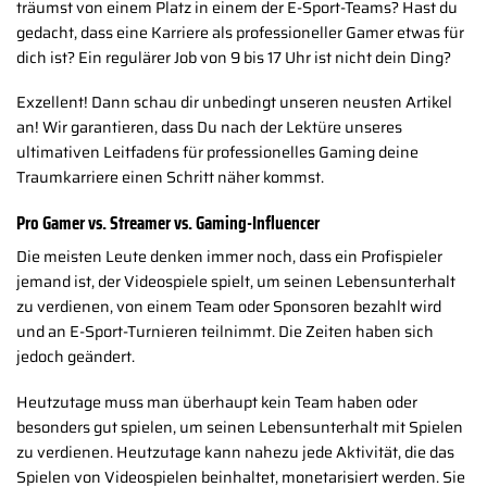
träumst von einem Platz in einem der E-Sport-Teams? Hast du
gedacht, dass eine Karriere als professioneller Gamer etwas für
dich ist? Ein regulärer Job von 9 bis 17 Uhr ist nicht dein Ding?
Exzellent! Dann schau dir unbedingt unseren neusten Artikel
an! Wir garantieren, dass Du nach der Lektüre unseres
ultimativen Leitfadens für professionelles Gaming deine
Traumkarriere einen Schritt näher kommst.
Pro Gamer vs. Streamer vs. Gaming-Influencer
Die meisten Leute denken immer noch, dass ein Profispieler
jemand ist, der Videospiele spielt, um seinen Lebensunterhalt
zu verdienen, von einem Team oder Sponsoren bezahlt wird
und an E-Sport-Turnieren teilnimmt. Die Zeiten haben sich
jedoch geändert.
Heutzutage muss man überhaupt kein Team haben oder
besonders gut spielen, um seinen Lebensunterhalt mit Spielen
zu verdienen. Heutzutage kann nahezu jede Aktivität, die das
Spielen von Videospielen beinhaltet, monetarisiert werden. Sie