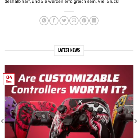
deshalb hart, und Sie werden erfolgreich sein. Viel Glück!
LATEST NEWS
04
Nov.