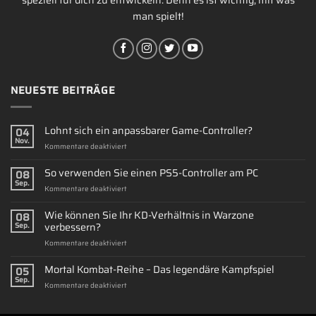
speziell für dich zu entwickeln. Denn es ist wichtig, mit was
man spielt!
NEUESTE BEITRÄGE
Lohnt sich ein anpassbarer Game-Controller?
04
Nov.
für
Kommentare deaktiviert
Lohnt
sich
So verwenden Sie einen PS5-Controller am PC
08
ein
Sep.
für
Kommentare deaktiviert
anpassbarer
So
Game-
verwenden
Wie können Sie Ihr KD-Verhältnis in Warzone
Controller?
08
Sie
verbessern?
Sep.
einen
für
Kommentare deaktiviert
PS5-
Wie
Controller
können
Mortal Kombat-Reihe – Das legendäre Kampfspiel
am
05
Sie
PC
Sep.
für
Kommentare deaktiviert
Ihr
Mortal
KD-
Kombat-
Verhältnis