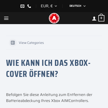
Zum
EUR, €
DEUTSCH
Inhalt
springen
0
View Categories
WIE KANN ICH DAS XBOX-
COVER ÖFFNEN?
Befolgen Sie diese Anleitung zum Entfernen der
Batterieabdeckung Ihres Xbox AIMControllers.