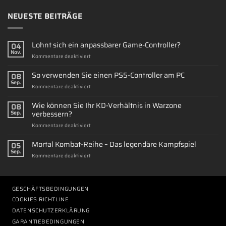
NEUESTE BEITRÄGE
Lohnt sich ein anpassbarer Game-Controller?
04
Nov.
für
Kommentare deaktiviert
Lohnt
sich
So verwenden Sie einen PS5-Controller am PC
08
ein
Sep.
für
Kommentare deaktiviert
anpassbarer
So
Game-
verwenden
Wie können Sie Ihr KD-Verhältnis in Warzone
Controller?
08
Sie
verbessern?
Sep.
einen
für
Kommentare deaktiviert
PS5-
Wie
Controller
können
Mortal Kombat-Reihe – Das legendäre Kampfspiel
am
05
Sie
PC
Sep.
für
Kommentare deaktiviert
Ihr
Mortal
KD-
Kombat-
Verhältnis
Reihe
in
–
GESCHÄFTSBEDINGUNGEN
Warzone
Das
verbessern?
COOKIES RICHTLINE
legendäre
DATENSCHUTZERKLÄRUNG
Kampfspiel
GARANTIEBEDINGUNGEN